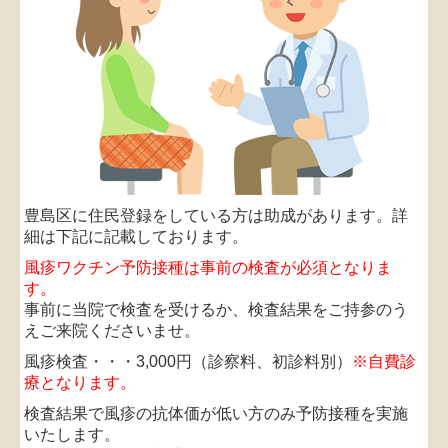
予防接種・その他自費治療
風疹検査・予防接種
プラセンタ療法
ビタミン注射
豊島区に住民登録をしている方は助成があります。詳
花粉症治療
細は下記に記載しております。
個人情報保護方針
風疹ワクチン予防接種は事前の検査が必須となりま
す。
地図、交通案内
事前に当院で検査を受けるか、検査結果をご持参のう
えご来院くださいませ。
診療案内
風疹検査・・・3,000円（診察料、初診料別）
※自費診
療となります。
Information for Tourists
検査結果で風疹の抗体価が低い方のみ予防接種を実施
いたします。