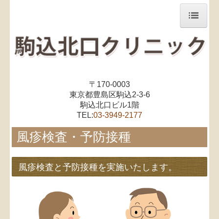
ホーム
初めて受診をお考えの皆様へ
クリニック紹介
〒170-0003
東京都豊島区駒込2-3-6
ご挨拶
駒込北口ビル1階
TEL:
03-3949-2177
内科
風疹検査・予防接種
リハビリテーション科案内
風疹検査と予防接種を実施いたします。
リハビリテーション科物療器紹介
栄養指導
冷え性外来